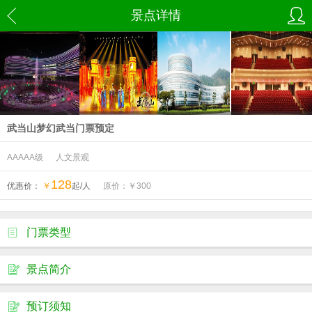
景点详情
武当山梦幻武当门票预定
AAAAA级
人文景观
128
优惠价：
￥
起/人
原价：￥
300
门票类型
景点简介
预订须知