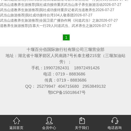
武当山道教养生游推荐|我社成功接待重庆武当山亲子养生旅游活动
2026-07-27
武当山道教养生旅游推荐|我社成功接待重庆记者武当道教养生
2026-07-27
武当山旅游推荐|我社成功接待台湾104人敬香团
2026-07-27
武当山道教养生旅游推荐|全国卫星广播协作网《问道武当》之旅
2026-07-27
道教养生旅游推荐|百慕大一行29人问道武当、武术养生之旅
2026-07-27
1
十堰百分佰国际旅行社有限公司三堰营业部
地址：湖北省十堰茅箭区人民南路7号长泰主楼215室（三堰加油站
旁）；
手机：19907282431 18972491426
电话：0719－8883686
传真：0719－8883686
QQ： 25279947 404715680 2953849132
鄂ICP备15018647号
返回首页
会员中心
关于我们
电话咨询