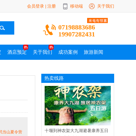
会员登录
注册
移动端
关于我们
|
07198883686
19907282431
定
酒店预定
关于我们
成功案例
旅游新闻
热卖线路
十堰到神农架大九湖避暑康养五日
|武当山夏令营