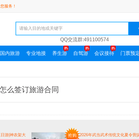
为您服务！
QQ交流群:491100574
国内旅游
专业地接
养生游
自驾游
会议接待
门票预
怎么签订旅游合同
日游|神农架大
2026年武当武术传统文化夏令营
抢购