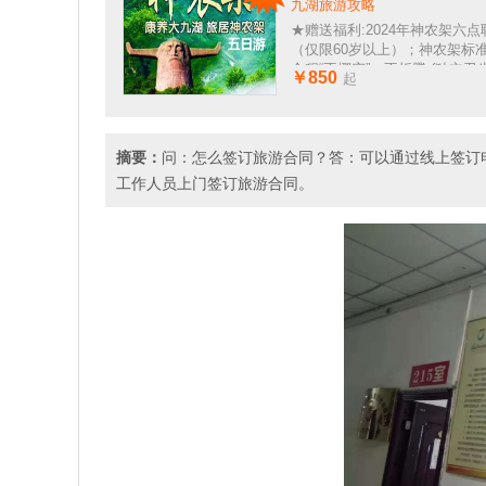
九湖旅游攻略
★赠送福利:2024年神农架六点联
（仅限60岁以上）；神农架标
全程“不挪窝”，不折腾;(独立
￥850
起
含空调)
摘要：
问：怎么签订旅游合同？答：可以通过线上签订
工作人员上门签订旅游合同。