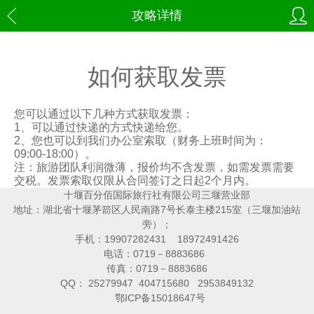
攻略详情
如何获取发票
您可以通过以下几种方式获取发票：
1、可以通过快递的方式快递给您。
2、您也可以到我们办公室索取（财务上班时间为：
09:00-18:00）。
注：旅游团队利润微薄，报价均不含发票，如需发票需要
交税。发票索取仅限从合同签订之日起2个月内。
十堰百分佰国际旅行社有限公司三堰营业部
地址：湖北省十堰茅箭区人民南路7号长泰主楼215室（三堰加油站
旁）；
手机：19907282431 18972491426
电话：0719－8883686
传真：0719－8883686
QQ： 25279947 404715680 2953849132
鄂ICP备15018647号