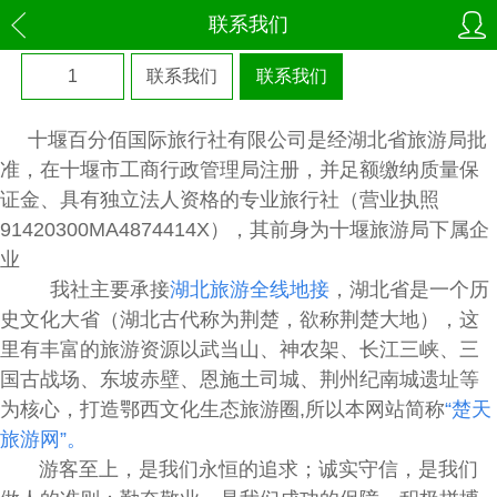
联系我们
1
联系我们
联系我们
十堰百分佰国际旅行社有限公司
是经
湖北省旅游局批
准，在十堰市工商行政管理局注册，并足额缴纳质量保
证金、具有独立法人资格的专业旅行社（
营业执照
91420300MA4874414X
），其前身为十堰旅游局下属企
业
我社主要承接
湖北旅游全线
地接
，湖北省是一个历
史文化大省（湖北古代称为荆楚，欲称荆楚大地），这
里有丰富的旅游资源以武当山、神农架、长江三峡、三
国古战场、东坡赤壁、恩施土司城、荆州纪南城遗址等
为核心，打造鄂西文化生态旅游圈,所以本网站简称
“
楚天
旅游网
”。
游客至上，是我们永恒的追求；诚实守信，是我们