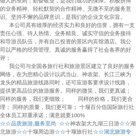
做人的准则；勤奋敬业，是我们成功的保障。积极拼搏
的业务精神、轻松默契的合作精神、无微不至的服务意
识、坚持不懈的品牌意识，是我们的企业文化宗旨。
本公司具有雄厚的经济实力和良好的信誉，拥有一支
责任心强、待人热情、业务精良、诚实守信的业务接待
和导游员队伍，并有自己投资的景区内宾馆酒店。我公
司以严格的经营管理、真诚的服务赢得了社会各界的好
评；
我公司与全国各旅行社和旅游景区建立了良好的服务
网络，在为您精心设计以武当山、神农架、长江三峡为
龙头的精品旅游线路同时，还可应游客要求设计线路，
提供更高品位的旅游服务。同样的微笑，我们更真诚；
同样的服务，我们更细致； 同样的价格，我们更合
理； 同样的质量，我们更可靠；
十堰百分佰国际旅行社
全体员工郑重承诺：满意就要100%
☆☆
品质旅游
,
服务至尚
☆☆
神农架大九湖三日游
☆☆
湖
北旅游
☆☆
十堰周边游
☆
☆
十堰旅行社
☆☆湖北旅游专