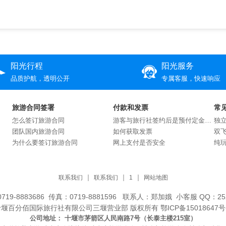
阳光行程
阳光服务
品质护航，透明公开
专属客服，快速响应
旅游合同签署
付款和发票
常
怎么签订旅游合同
游客与旅行社签约后是预付定金还是交付全款？
独
团队国内旅游合同
如何获取发票
双
为什么要签订旅游合同
网上支付是否安全
纯
联系我们
联系我们
1
网站地图
719-8883686 传真：0719-8881596 联系人：郑加娥 小客服 QQ：252
十堰百分佰国际旅行社有限公司三堰营业部 版权所有
鄂ICP备15018647号
公司地址：
十堰市茅箭区人民南路7号（长泰主楼215室）