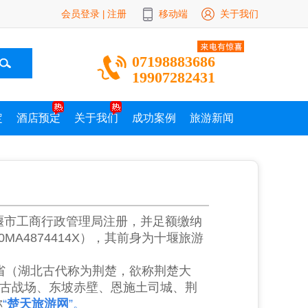
会员登录
注册
移动端
关于我们
|
07198883686
19907282431
定
酒店预定
关于我们
成功案例
旅游新闻
堰市工商行政管理局注册，并足额缴纳
MA4874414X
），其前身为十堰旅游
省（湖北古代称为荆楚，欲称荆楚大
古战场、东坡赤壁、恩施土司城、荆
称
“
楚天旅游网
”。