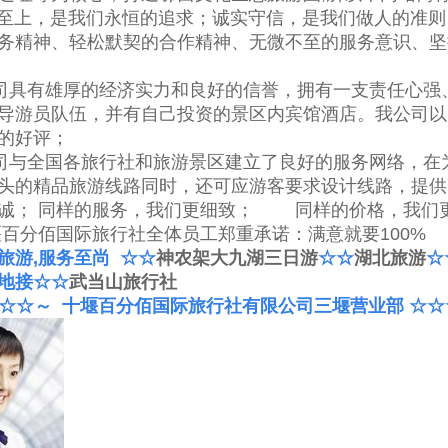
上，是我们永恒的追求；诚实守信，是我们做人的准则
务精神、轻松默契的合作精神、无微不至的服务意识、坚
。
有雄厚的经济实力和良好的信誉，拥有一支责任心强
导游员队伍，并有自己投资的景区内宾馆酒店。我公司以
的好评；
全国各旅行社和旅游景区建立了良好的服务网络，在
头的精品旅游线路同时，还可应游客要求设计线路，提供
诚； 同样的服务，我们更细致； 同样的价格，我们更
堰百分佰国际旅行社
全体员工郑重承诺：满意就要100%
旅游
,
服务至尚
☆☆
神农架大九湖三日游
☆☆
湖北旅游
☆
地接
☆☆
武当山旅行社
☆☆
～
十堰百分佰国际旅行社有限公司三堰营业部
☆☆