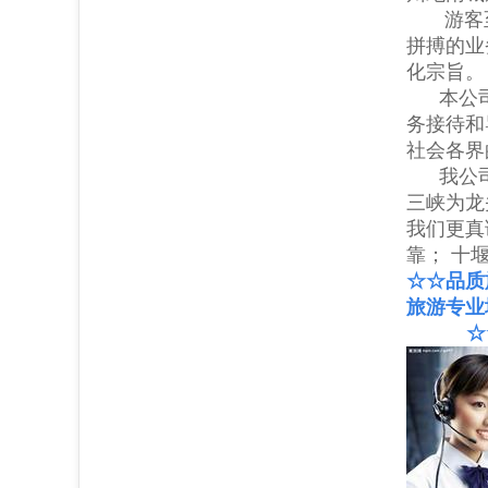
游客至
拼搏的业
化宗旨
本公司具
务接待和
社会各界
我公司与
三峡为龙
我们更真
靠；
十
☆☆
品质
旅游专业
☆