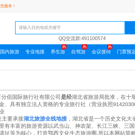
为您服务！
QQ交流群:491100574
国内旅游
专业地接
养生游
自驾游
会议接待
门票预
百分佰国际旅行社有限公司
是经
湖北省旅游局批准，在十
金、具有独立法人资格的专业旅行社（
营业执照91420300
业
主要承接
湖北旅游全线
地接
，湖北省是一个历史文化大
里有丰富的旅游资源以武当山、神农架、长江三峡、三国
遗址等为核心，打造鄂西文化生态旅游圈,所以本网站简