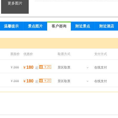
更多图片
温馨提示
景点图片
客户咨询
附近景点
附近酒店
票面价
优惠价
取票方式
支付方式
180
￥20
¥
¥
200
景区取票
在线支付
起
180
￥20
¥
¥
200
景区取票
在线支付
起