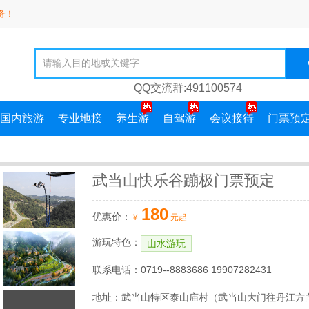
务！
QQ交流群:491100574
国内旅游
专业地接
养生游
自驾游
会议接待
门票预
武当山快乐谷蹦极门票预定
180
优惠价：
￥
元起
游玩特色：
山水游玩
联系电话：0719--8883686 19907282431
地址：武当山特区泰山庙村（武当山大门往丹江方