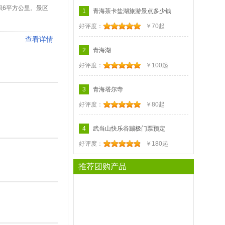
积6平方公里。景区
1
青海茶卡盐湖旅游景点多少钱
好评度：
￥70起
查看详情
2
青海湖
好评度：
￥100起
3
青海塔尔寺
好评度：
￥80起
4
武当山快乐谷蹦极门票预定
好评度：
￥180起
推荐团购产品