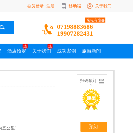
会员登录
注册
移动端
关于我们
|
07198883686
19907282431
定
酒店预定
关于我们
成功案例
旅游新闻
扫码预订
预订
向五公里）