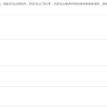
。地处武当山特区内，距武当山门5公里，为武当山独具特色的休闲体验旅游区，面