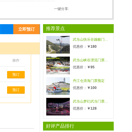
一键分享:
推荐景点
立即预订
武当山快乐谷蹦极门票预定
优惠价：
￥180
¥180
￥20
优惠价:
起
收起报价
武当山峡谷漂流门票预定|武当山峡谷漂流旅游攻略
操作
优惠价：
￥95
预订
丹江仓浪海门票预定
优惠价：
￥100
预订
武当山梦幻武当门票预定
优惠价：
￥128
好评产品排行