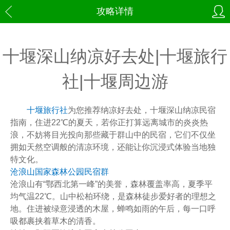
攻略详情
十堰深山纳凉好去处|十堰旅行
社|十堰周边游
十堰旅行社
为您推荐纳凉好去处，十堰深山纳凉民宿
指南，住进22℃的夏天，若你正打算远离城市的炎炎热
浪，不妨将目光投向那些藏于群山中的民宿，它们不仅坐
拥如天然空调般的清凉环境，还能让你沉浸式体验当地独
特文化。
沧浪山国家森林公园民宿群
沧浪山有“鄂西北第一峰”的美誉，森林覆盖率高，夏季平
均气温22℃。山中松柏环绕，是森林徒步爱好者的理想之
地。住进被绿意浸透的木屋，蝉鸣如雨的午后，每一口呼
吸都裹挟着草木的清香。