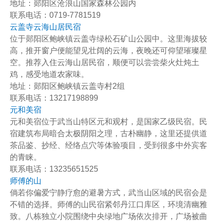
地址：郧阳区沧浪山国家森林公园内
联系电话：0719-7781519
云盖寺云海山居民宿
位于郧阳区鲍峡镇云盖寺绿松石矿山公园中。这里海拔较
高，推开窗户便能望见壮阔的云海，夜晚还可仰望璀璨星
空。推荐入住云海山居民宿，顺便可以尝尝柴火灶炖土
鸡，感受地道农家味。
地址：郧阳区鲍峡镇云盖寺村2组
联系电话：13217198899
元和美宿
元和美宿位于武当山特区元和观村，是国家乙级民宿。民
宿建筑布局暗合太极阴阳之理，古朴幽静，这里还提供道
茶品鉴、抄经、经络点穴等体验项目，受到很多中外宾客
的青睐。
联系电话：13235651525
师傅的山
倘若你偏爱宁静疗愈的避暑方式，武当山区域的民宿会是
不错的选择。师傅的山民宿紧邻丹江口库区，环境清幽雅
致。八栋独立小院围绕中央绿地广场依次排开，广场被曲