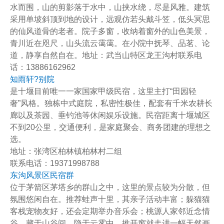
水而围，山的剪影落于水中，山挟水绕，尽是风雅。建筑
采用单坡斜顶到地的设计，远观仿若头戴斗笠，低头冥思
的仙风道骨的老者。院子多窗，收纳着窗外的山色美景，
青川近在咫尺，山头流云霭霭。在小院中抚琴、品茗、论
道，静享自然自在。地址：武当山特区龙王沟村联系电
话：13886162962
知雨轩?别院
是十堰目前唯一一家国家甲级民宿，这里主打
“田园轻
奢
”风格。独栋中式庭院，私密性极佳，配套有千米农耕长
廊以及茶园、垂钓池等休闲娱乐设施。民宿距离十堰城区
不到20公里，交通便利，是家庭聚会、商务团建的理想之
选。
地址：张湾区柏林镇柏林村二组
联系电话：19371998788
东沟风景区民宿群
位于茅箭区茅塔乡的群山之中，这里的景点较为分散，但
氛围悠闲自在。推荐蛙声十里，其亲子活动丰富；躲猫猫
客栈宠物友好，还会定期举办音乐会；桃源人家邻近念情
谷，藏于山谷间，隐于云雾中，推开窗就走进一幅天然画