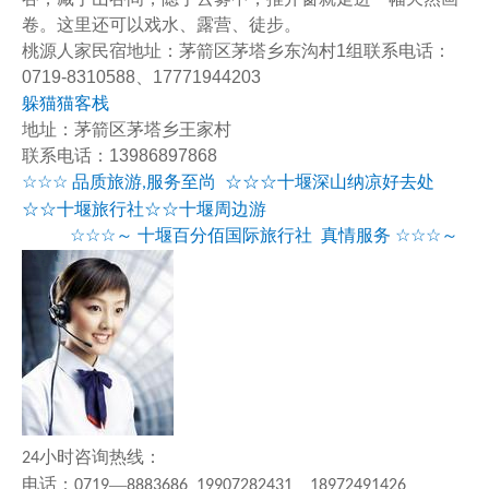
卷。这里还可以戏水、露营、徒步。
桃源人家民宿地址：茅箭区茅塔乡东沟村1组联系电话：
0719-8310588、17771944203
躲猫猫客栈
地址：茅箭区茅塔乡王家村
联系电话：13986897868
☆☆☆
品质旅游
服务至尚
☆☆☆十堰深山纳凉好去处
,
☆☆十堰旅行社☆☆十堰周边游
☆☆☆～
十堰百分佰国际旅行社
真情服务
☆☆☆～
小时咨询热线：
24
电话：
—
0719
8883686 19907282431 18972491426