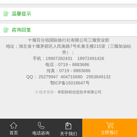
温馨提示
咨询回复
十堰百分佰国际旅行社有限公司三堰营业部
地址：湖北省十堰茅箭区人民南路7号长泰主楼215室（三堰加油站
旁）；
手机：19907282431 18972491426
电话：0719－8883686
传真：0719－8883686
QQ： 25279947 404715680 2953849132
鄂ICP备15018647号
© 技术支持：
阜阳协程信息技术有限公司
立即预订
首页
电话咨询
关于我们