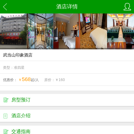
酒店详情
武当山印象酒店
类型：准四星
568
优惠价：
￥
起/人
原价：￥
160
房型预订
酒店介绍
交通指南