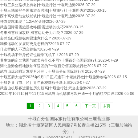
十堰三条公路榜上有名|十堰旅行社|十堰周边游
2026-07-29
十堰三地荣登全国旅游百强榜|十堰旅行社|十堰周边游
2026-03-15
西十高铁启动全线铺轨|十堰旅行社|十堰周边游
2026-07-29
神农架就出现了1.2米的金雕
2026-07-29
武当国际滑雪旅游攻略|滑雪运动的技巧
2026-03-15
冬季滑雪旅游攻略|滑雪运动分为几类？
2026-07-29
去武当山玩蹦极你要注意什么？
2026-07-29
蹦极运动的发展历史是怎样的?
2026-07-27
什么样的人不适合蹦极?
2026-07-29
十堰机场不带身份证也能乘飞机了！
2026-07-29
养生游的定义我国与欧美有什么不同?十堰百分佰国际旅行社
2026-07-29
湖北旅游全线地接如何送团的?十堰百分佰国际旅行社
2026-07-27
武当山琼台附近发现月牙洞，十堰百分佰国际旅行社
2026-07-29
十堰五衢大道于2025年9月1日正式通车|十堰旅行社|十堰旅游攻略
2026-03-15
十堰各县（市、区）青年夜校课程全新上线
2026-07-27
武当山机场客运量创历史新高|十堰旅行社|武当山旅游
2026-07-29
2025年10月15日至11月15日武当山机场将再次开通一个月的航空口岸
2026-05-06
1
2
3
4
5
6
下一页
末页
十堰百分佰国际旅行社有限公司三堰营业部
地址：湖北省十堰茅箭区人民南路7号长泰主楼215室（三堰加油站
旁）；