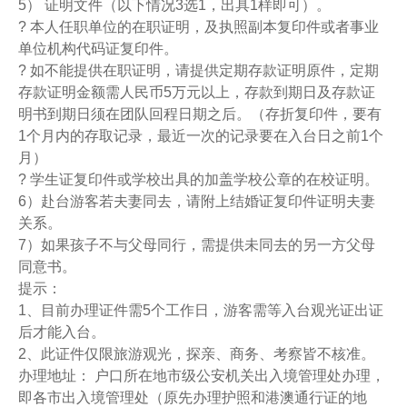
5） 证明文件（以下情况3选1，出具1样即可）。
? 本人任职单位的在职证明，及执照副本复印件或者事业
单位机构代码证复印件。
? 如不能提供在职证明，请提供定期存款证明原件，定期
存款证明金额需人民币5万元以上，存款到期日及存款证
明书到期日须在团队回程日期之后。（存折复印件，要有
1个月内的存取记录，最近一次的记录要在入台日之前1个
月）
? 学生证复印件或学校出具的加盖学校公章的在校证明。
6）赴台游客若夫妻同去，请附上结婚证复印件证明夫妻
关系。
7）如果孩子不与父母同行，需提供未同去的另一方父母
同意书。
提示：
1、目前办理证件需5个工作日，游客需等入台观光证出证
后才能入台。
2、此证件仅限旅游观光，探亲、商务、考察皆不核准。
办理地址： 户口所在地市级公安机关出入境管理处办理，
即各市出入境管理处（原先办理护照和港澳通行证的地